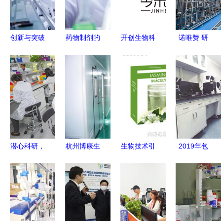
来
发展之生物
景
技术研发篇
创新与突破
药物制剂的
开创生物科
诺唯赞 研
长沙生物医
绝密研发利
技新纪元
发生产双管
药企业以技
器 生物技
前沿研发驱
齐下，生物
术击破‘卡
术引领新药
动未来健康
领域一
脖子’难题
创制革命
路“狂飙”
潜心科研，
杭州博康生
生物技术引
2019年包
培育农
物科技在通
领日化新篇
头市十大科
业“芯”与通
信技术开发
章 广州佰
技进展
信技术开发
领域的创新
宝莉的研发
的双重革命
探索
之路