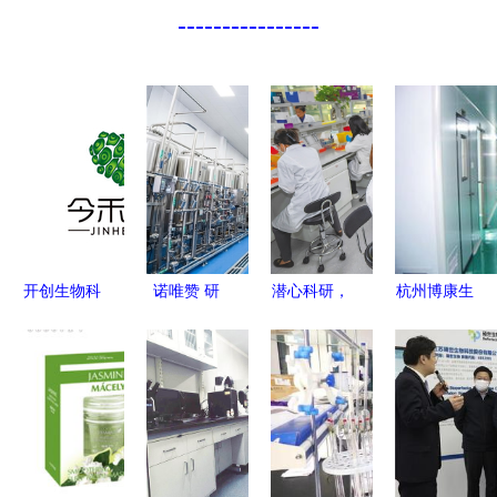
----------------
开创生物科
诺唯赞 研
潜心科研，
杭州博康生
技新纪元
发生产双管
培育农
物科技在通
前沿研发驱
齐下，生物
业“芯”与通
信技术开发
动未来健康
领域一
信技术开发
领域的创新
路“狂飙”
的双重革命
探索