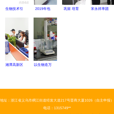
生物技术引
2019年包
巩留 培育
宋永祥率团
领日化新篇
头市十大科
新质生产
赴泰州考察
章 广州佰
技进展
力，让企业
聚焦招商引
宝莉的研发
在科技创新
资与生物技
之路
中心唱主角
术研发合作
——通信技
术开发的探
索之路
湘潭高新区
以生物造万
聚焦科技引
物 合成生
领，打造通
物产业化提
信技术创新
速，开启生
高地
物技术研发
地址：浙江省义乌市稠江街道经发大道217号晋商大厦1026（自主申报）
新纪元
电话：1315749**