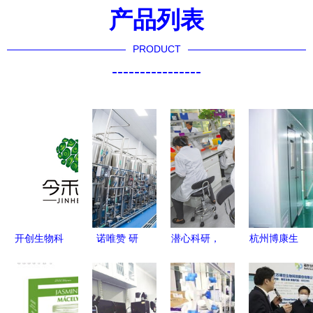
产品列表
PRODUCT
----------------
开创生物科
诺唯赞 研
潜心科研，
杭州博康生
技新纪元
发生产双管
培育农
物科技在通
前沿研发驱
齐下，生物
业“芯”与通
信技术开发
动未来健康
领域一
信技术开发
领域的创新