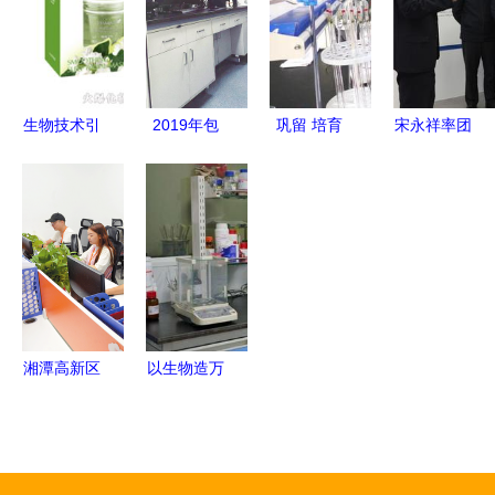
路“狂飙”
的双重革命
探索
生物技术引
2019年包
巩留 培育
宋永祥率团
领日化新篇
头市十大科
新质生产
赴泰州考察
章 广州佰
技进展
力，让企业
聚焦招商引
宝莉的研发
在科技创新
资与生物技
之路
中心唱主角
术研发合作
——通信技
术开发的探
索之路
湘潭高新区
以生物造万
聚焦科技引
物 合成生
领，打造通
物产业化提
信技术创新
速，开启生