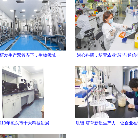
 研发生产双管齐下，生物领域一
潜心科研，培育农业“芯”与通信
路“狂飙”
的双重革命
2019年包头市十大科技进展
巩留 培育新质生产力，让企业
中心唱主角——通信技术开发的