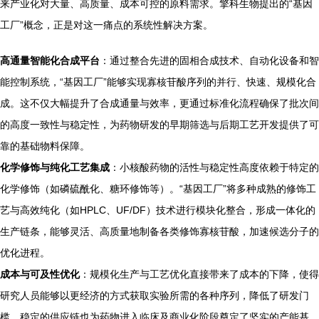
来产业化对大量、高质量、成本可控的原料需求。擎科生物提出的“基因
工厂”概念，正是对这一痛点的系统性解决方案。
高通量智能化合成平台
：通过整合先进的固相合成技术、自动化设备和智
能控制系统，“基因工厂”能够实现寡核苷酸序列的并行、快速、规模化合
成。这不仅大幅提升了合成通量与效率，更通过标准化流程确保了批次间
的高度一致性与稳定性，为药物研发的早期筛选与后期工艺开发提供了可
靠的基础物料保障。
化学修饰与纯化工艺集成
：小核酸药物的活性与稳定性高度依赖于特定的
化学修饰（如磷硫酰化、糖环修饰等）。“基因工厂”将多种成熟的修饰工
艺与高效纯化（如HPLC、UF/DF）技术进行模块化整合，形成一体化的
生产链条，能够灵活、高质量地制备各类修饰寡核苷酸，加速候选分子的
优化进程。
成本与可及性优化
：规模化生产与工艺优化直接带来了成本的下降，使得
研究人员能够以更经济的方式获取实验所需的各种序列，降低了研发门
槛。稳定的供应链也为药物进入临床及商业化阶段奠定了坚实的产能基