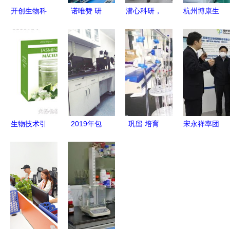
开创生物科
诺唯赞 研
潜心科研，
杭州博康生
技新纪元
发生产双管
培育农
物科技在通
前沿研发驱
齐下，生物
业“芯”与通
信技术开发
动未来健康
领域一
信技术开发
领域的创新
路“狂飙”
的双重革命
探索
生物技术引
2019年包
巩留 培育
宋永祥率团
领日化新篇
头市十大科
新质生产
赴泰州考察
章 广州佰
技进展
力，让企业
聚焦招商引
宝莉的研发
在科技创新
资与生物技
之路
中心唱主角
术研发合作
——通信技
术开发的探